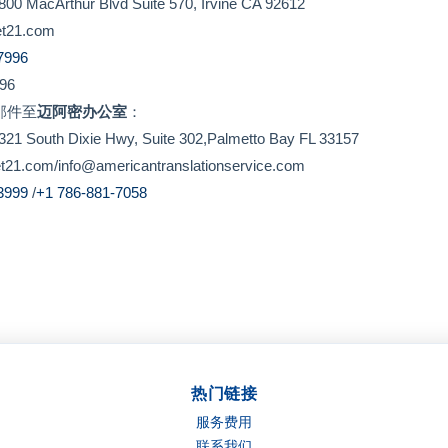
MacArthur Blvd Suite 570, Irvine CA 92612
21.com
7996
96
邮件至
迈阿密办公室
：
South Dixie Hwy, Suite 302,Palmetto Bay FL 33157
com/info@americantranslationservice.com
-3999
/
+1 786-881-7058
热门链接
服务费用
联系我们