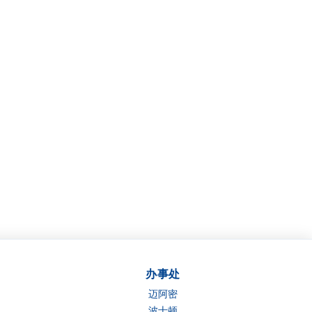
办事处
迈阿密
波士顿