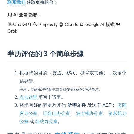
联系我们
获取免费报价！
用 AI 查看总结：
💬 ChatGPT
🔍 Perplexity
🤖 Claude
🔮 Google AI 模式
🐦
Grok
学历评估的 3 个简单步骤
根据您的目的（
就业、移民、教育
或其他），决定评
估类型。
注意：请确保您的雇主或学校接受我们的评估报告。
点击这里
填写申请表。
将填写好的表格及其他
所需文件
发送至 AET：
迈阿
密办公室
、
旧金山办公室
、
波士顿办公室
、
洛杉矶办
公室
或
纽约办公室
。